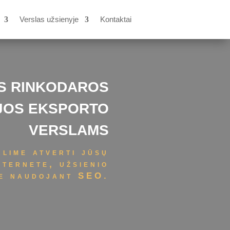
Verslas užsienyje
Kontaktai
ĖS RINKODAROS
JOS EKSPORTO
VERSLAMS
alime atverti jūsų
ternete, užsienio
se naudojant SEO.