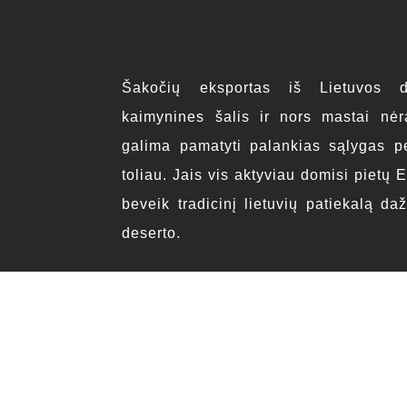
Šakočių eksportas iš Lietuvos da
kaimynines šalis ir nors mastai nėra
galima pamatyti palankias sąlygas pe
toliau. Jais vis aktyviau domisi pietų 
beveik tradicinį lietuvių patiekalą da
deserto.