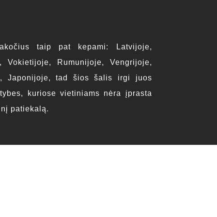
kočius taip pat kepami: Latvijoje,
e, Vokietijoje, Rumunijoje, Vengrijoje,
e, Japonijoje, tad šios šalis irgi juos
stybes, kuriose vietiniams nėra įprasta
inį patiekalą.
gaminiui iš Lietuvos yra palanki, tad