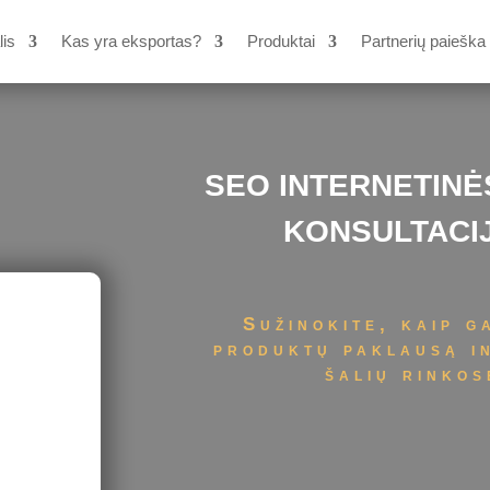
lis
Kas yra eksportas?
Produktai
Partnerių paieška
SEO INTERNETIN
KONSULTACI
Sužinokite, kaip g
produktų paklausą in
šalių rinko