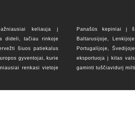
žniausiai keliauja į
Panašūs kepiniai į ša
 dideli, tačiau rinkoje
Baltarusijoje, Lenkijoj
rvežti šiuos patiekalus
Portugalijoje, Švedijoj
Europos gyventojai, kurie
eksportuoja į kitas val
žniausiai renkasi vietoje
gaminti tuščiavidurį milt
Eksporto rinka šiam 