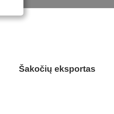
Šakočių eksportas
išku patiekalu, tačiau