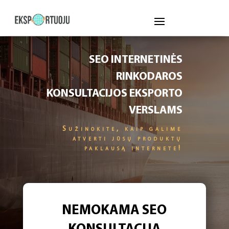
SEO INTERNETINĖS
RINKODAROS
KONSULTACIJOS EKSPORTO
VERSLAMS
Sužinokite, kaip galime
atverti jūsų produktų
paklausą internete!
NEMOKAMA SEO