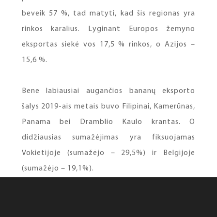
beveik 57 %, tad matyti, kad šis regionas yra
rinkos karalius. Lyginant Europos žemyno
eksportas siekė vos 17,5 % rinkos, o Azijos –
15,6 %.
Bene labiausiai augančios bananų eksporto
šalys 2019-ais metais buvo Filipinai, Kamerūnas,
Panama bei Dramblio Kaulo krantas. O
didžiausias sumažėjimas yra fiksuojamas
Vokietijoje (sumažėjo – 29,5%) ir Belgijoje
(sumažėjo – 19,1%).