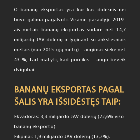
O bananų eksportas yra kur kas didesnis nei
buvo galima pagalvoti. Visame pasaulyje 2019-
ais metais bananų eksportas sudarė net 14,7
milijardų JAV dolerių ir lyginant su ankstesniais
metais (nuo 2015-ųjų metų) – augimas siekė net
43 %, tad matyti, kad poreikis – augo beveik
dvigubai.
BANANŲ EKSPORTAS PAGAL
ŠALIS YRA IŠSIDĖSTĘS TAIP:
Ekvadoras: 3,3 milijardo JAV dolerių (22,6% viso
bananų eksporto).
Filipinai: 1,9 milijardo JAV dolerių (13,2%).