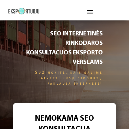
SEO INTERNETINĖS
RINKODAROS
KONSULTACIJOS EKSPORTO
VERSLAMS
Sužinokite, kaip galime
atverti jūsų produktų
paklausą internete!
NEMOKAMA SEO