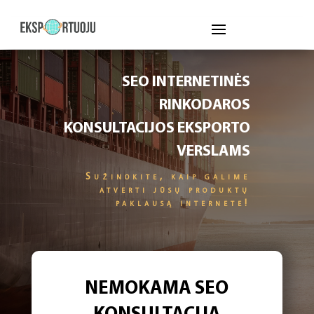
SEO INTERNETINĖS
RINKODAROS
KONSULTACIJOS EKSPORTO
VERSLAMS
Sužinokite, kaip galime
atverti jūsų produktų
paklausą internete!
NEMOKAMA SEO