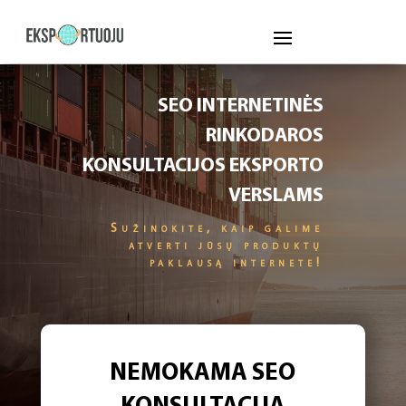
SEO INTERNETINĖS
RINKODAROS
KONSULTACIJOS EKSPORTO
VERSLAMS
Sužinokite, kaip galime
atverti jūsų produktų
paklausą internete!
NEMOKAMA SEO