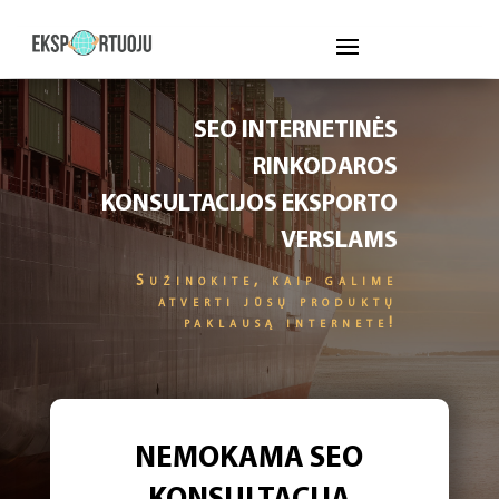
SEO INTERNETINĖS
RINKODAROS
KONSULTACIJOS EKSPORTO
VERSLAMS
Sužinokite, kaip galime
atverti jūsų produktų
paklausą internete!
NEMOKAMA SEO