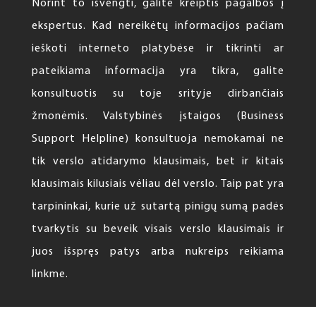
Norint to išvengti, galite kreiptis pagalbos į
ekspertus. Kad nereikėtų informacijos pačiam
ieškoti interneto platybėse ir tikrinti ar
pateikiama informacija yra tikra, galite
konsultuotis su toje srityje dirbančiais
žmonėmis. Valstybinės įstaigos (Business
Support Helpline) konsultuoja nemokamai ne
tik verslo atidarymo klausimais, bet ir kitais
klausimais kilusiais vėliau dėl verslo. Taip pat yra
tarpininkai, kurie už sutartą pinigų sumą padės
tvarkytis su beveik visais verslo klausimais ir
juos išspręs patys arba nukreips reikiama
linkme.