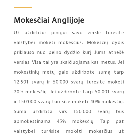
Mokesčiai Anglijoje
Už uždirbtus pinigus savo versle turėsite
valstybei mokėti mokesčius. Mokesčių dydis
priklauso nuo pelno dydžio kurį Jums atnešė
verslas. Visa tai yra skaičiuojama kas metus. Jei
mokestinių metų gale uždirbote sumą tarp
12’501 svarų ir 50’000 svarų turėsite mokėti
20% mokesčių. Jei uždirbote tarp 50’001 svarų
ir 150’000 svarų turėsite mokėti 40% mokesčių.
Suma uždirbta virš 150’000 svarų bus
apmokestinama 45% mokesčių. Taip pat
valstybei tur4site mokėti mokesčius už