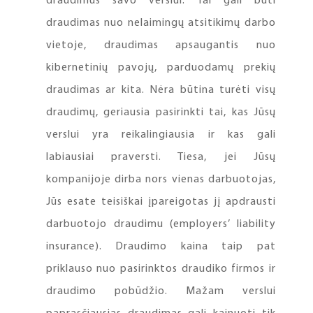
draudimus savo verslui. Tai gali būti
draudimas nuo nelaimingų atsitikimų darbo
vietoje, draudimas apsaugantis nuo
kibernetinių pavojų, parduodamų prekių
draudimas ar kita. Nėra būtina turėti visų
draudimų, geriausia pasirinkti tai, kas Jūsų
verslui yra reikalingiausia ir kas gali
labiausiai praversti. Tiesa, jei Jūsų
kompanijoje dirba nors vienas darbuotojas,
Jūs esate teisiškai įpareigotas jį apdrausti
darbuotojo draudimu (employers’ liability
insurance). Draudimo kaina taip pat
priklauso nuo pasirinktos draudiko firmos ir
draudimo pobūdžio. Mažam verslui