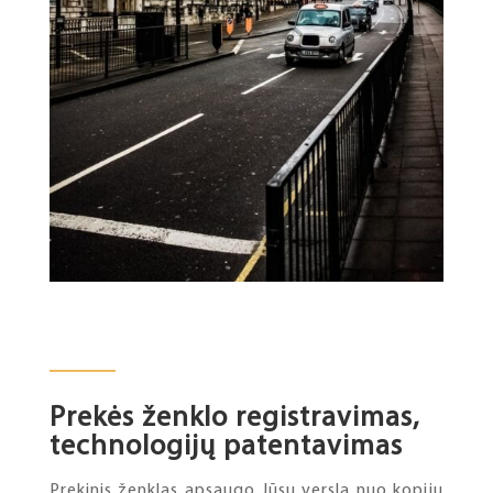
Prekės ženklo registravimas,
technologijų patentavimas
Prekinis ženklas apsaugo Jūsų verslą nuo kopijų