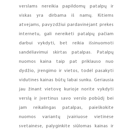
verslams nereikia papildomų patalpų ir
viskas yra dirbama iš namų. Kitiems
atvejams, pavyzdžiui pardavinėjant prekes
internetu, gali nereikėti patalpų pačiam
darbui vykdyti, bet reikia išsinuomoti
sandėliavimui skirtas patalpas. Patalpų
nuomos kaina taip pat priklauso nuo
dydžio, įrengimo ir vietos, todėl pasakyti
vidutines kainas būtų labai sunku. Geriausia
jau žinant vietovę kurioje norite vykdyti
verslą ir įvertinus savo verslo pobūdį bei
jam reikalingas patalpas, paieškokite
nuomos variantų įvairiuose vietinėse
svetainėse, palyginkite siūlomas kainas ir