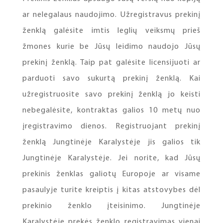
ar nelegalaus naudojimo. Užregistravus prekinį
ženklą galėsite imtis leglių veiksmų prieš
žmones kurie be Jūsų leidimo naudojo Jūsų
prekinį ženklą. Taip pat galėsite licensijuoti ar
parduoti savo sukurtą prekinį ženklą. Kai
užregistruosite savo prekinį ženklą jo keisti
nebegalėsite, kontraktas galios 10 metų nuo
įregistravimo dienos. Registruojant prekinį
ženklą Jungtinėje Karalystėje jis galios tik
Jungtinėje Karalystėje. Jei norite, kad Jūsų
prekinis ženklas galiotų Europoje ar visame
pasaulyje turite kreiptis į kitas atstovybes dėl
prekinio ženklo įteisinimo. Jungtinėje
Karalystėje prekės ženklo registravimas vienai