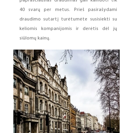
paprasčiausias draudimas gali kainuoti tik
40 svarų per metus. Prieš pasirašydami
draudimo sutartį turėtumėte susisiekti su
keliomis kompanijomis ir derėtis dėl jų
siūlomų kainų.