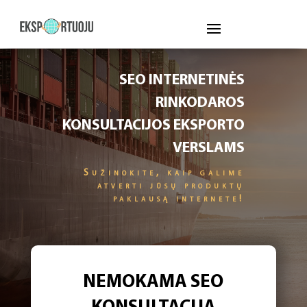
SEO INTERNETINĖS
RINKODAROS
KONSULTACIJOS EKSPORTO
VERSLAMS
Sužinokite, kaip galime
atverti jūsų produktų
paklausą internete!
NEMOKAMA SEO