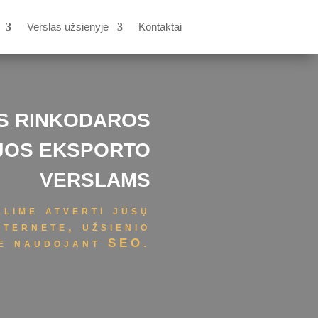
Verslas užsienyje
Kontaktai
ĖS RINKODAROS
JOS EKSPORTO
VERSLAMS
alime atverti jūsų
ternete, užsienio
se naudojant SEO.