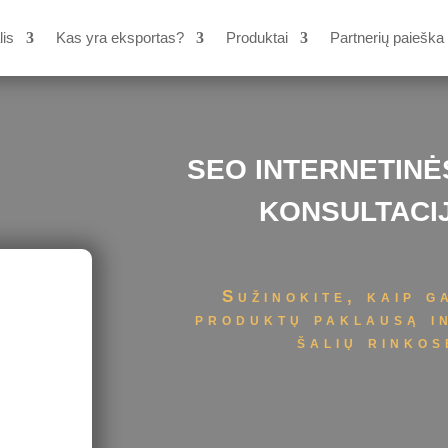
lis
Kas yra eksportas?
Produktai
Partnerių paieška
SEO INTERNETIN
KONSULTACI
Sužinokite, kaip g
produktų paklausą in
šalių rinko