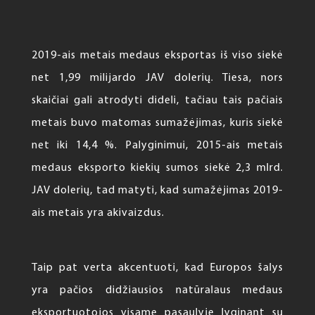
2019-ais metais medaus eksportas iš viso siekė
net 1,99 milijardo JAV dolerių. Tiesa, nors
skaičiai gali atrodyti dideli, tačiau tais pačiais
metais buvo matomas sumažėjimas, kuris siekė
net iki 14,4 %. Palyginimui, 2015-ais metais
medaus eksporto kiekių sumos siekė 2,3 mlrd.
JAV dolerių, tad matyti, kad sumažėjimas 2019-
ais metais yra akivaizdus.
Taip pat verta akcentuoti, kad Europos šalys
yra pačios didžiausios natūralaus medaus
eksportuotojos visame pasaulyje lyginant su