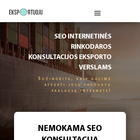
SEO INTERNETINĖS
RINKODAROS
KONSULTACIJOS EKSPORTO
VERSLAMS
Sužinokite, kaip galime
atverti jūsų produktų
paklausą internete!
NEMOKAMA SEO